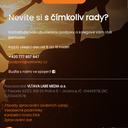
Nevíte si
s čímkoliv rady?
Kontaktujte naši uživatelskou podporu a kolegové Vám rádi
pomůžou.
Každý všední den od 8 do 16 hodin.
+420 777 837 847
podpora@estranky.cz
Buďte s námi ve spojení!
Provozovatel
VLTAVA LABE MEDIA a.s.
U Trezorky 921/2, 158 00 Praha 5 - Jinonice, IČ: 01440578, DIČ:
CZ01440578
Zásady zpracování osobních údajů
Všeobecné podmínky
Kontaktní místo DSA
Zpracování dat