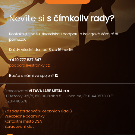
Nevíte si
s čímkoliv rady?
Kontaktujte naši uživatelskou podporu a kolegové Vám rádi
pomůžou.
Každý všední den od 8 do 16 hodin.
+420 777 837 847
podpora@estranky.cz
Buďte s námi ve spojení!
Provozovatel
VLTAVA LABE MEDIA a.s.
U Trezorky 921/2, 158 00 Praha 5 - Jinonice, IČ: 01440578, DIČ:
CZ01440578
Zásady zpracování osobních údajů
Všeobecné podmínky
Kontaktní místo DSA
Zpracování dat