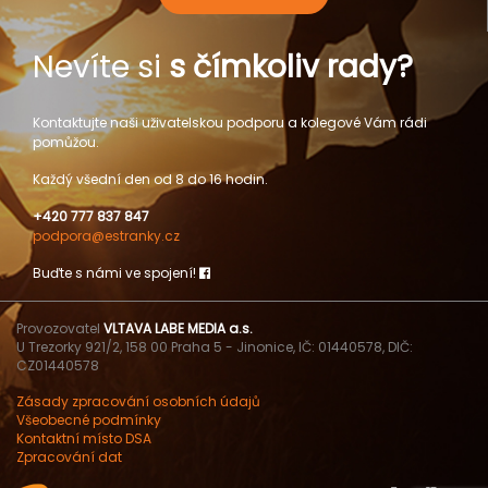
Nevíte si
s čímkoliv rady?
Kontaktujte naši uživatelskou podporu a kolegové Vám rádi
pomůžou.
Každý všední den od 8 do 16 hodin.
+420 777 837 847
podpora@estranky.cz
Buďte s námi ve spojení!
Provozovatel
VLTAVA LABE MEDIA a.s.
U Trezorky 921/2, 158 00 Praha 5 - Jinonice, IČ: 01440578, DIČ:
CZ01440578
Zásady zpracování osobních údajů
Všeobecné podmínky
Kontaktní místo DSA
Zpracování dat