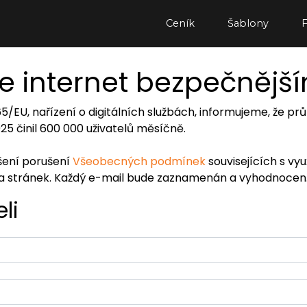
Ceník
Šablony
e internet bezpečnějš
065/EU, nařízení o digitálních službách, informujeme, že
2025 činil 600 000 uživatelů měsíčně.
ášení porušení
Všeobecných podmínek
souvisejících s vy
ra stránek. Každý e-mail bude zaznamenán a vyhodnocen
li