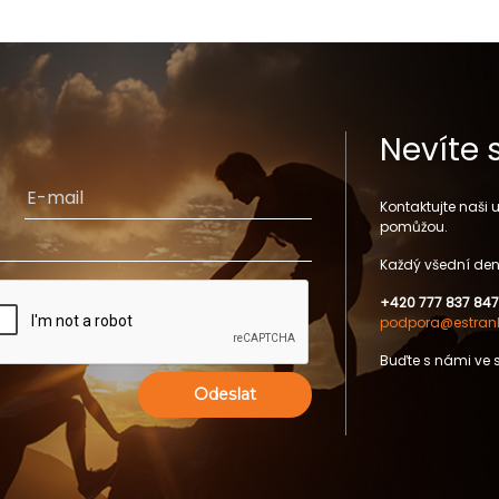
Nevíte 
Kontaktujte naši
pomůžou.
Každý všední den
+420 777 837 847
podpora@estrank
Buďte s námi ve 
Odeslat