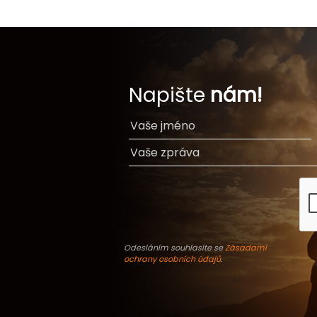
Napište
nám!
Odesláním souhlasíte se
Zásadami
ochrany osobních údajů
.