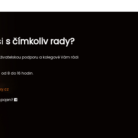
si
s čímkoliv rady?
 uživatelskou podporu a kolegové Vám rádi
 od 8 do 16 hodin.
y.cz
spojení!