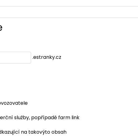
e
.estranky.cz
ovozovatele
erční služby, popřípadě farm link
dkazující na takovýto obsah