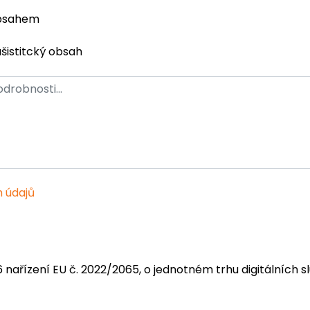
obsahem
ašistitcký obsah
 údajů
6 nařízení EU č. 2022/2065, o jednotném trhu digitálních