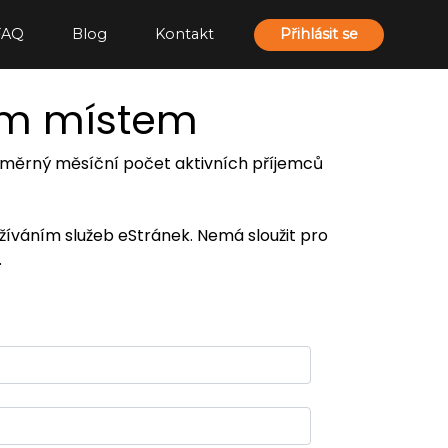
FAQ
Blog
Kontakt
Přihlásit se
ím místem
 průměrný měsíční počet aktivních příjemců
užíváním služeb eStránek. Nemá sloužit pro
.