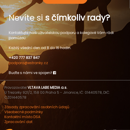
Nevíte si
s čímkoliv rady?
Kontaktujte naši uživatelskou podporu a kolegové Vám rádi
pomůžou.
Každý všední den od 8 do 16 hodin.
+420 777 837 847
podpora@estranky.cz
Buďte s námi ve spojení!
Provozovatel
VLTAVA LABE MEDIA a.s.
U Trezorky 921/2, 158 00 Praha 5 - Jinonice, IČ: 01440578, DIČ:
CZ01440578
Zásady zpracování osobních údajů
Všeobecné podmínky
Kontaktní místo DSA
Zpracování dat