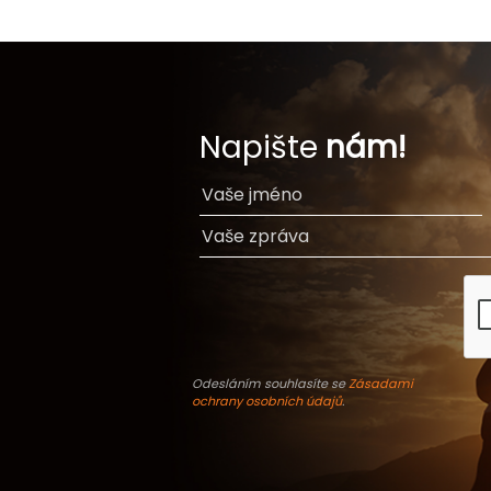
Napište
nám!
Odesláním souhlasíte se
Zásadami
ochrany osobních údajů
.