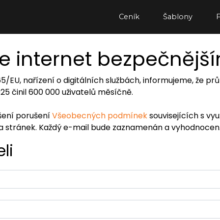
Ceník
Šablony
e internet bezpečnějš
065/EU, nařízení o digitálních službách, informujeme, že
2025 činil 600 000 uživatelů měsíčně.
ášení porušení
Všeobecných podmínek
souvisejících s vy
ra stránek. Každý e-mail bude zaznamenán a vyhodnocen
li