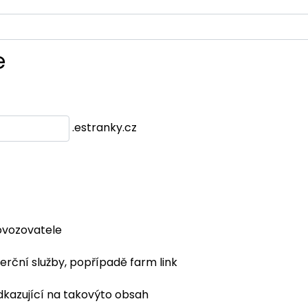
e
.estranky.cz
ovozovatele
erční služby, popřípadě farm link
dkazující na takovýto obsah