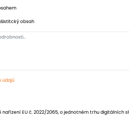
obsahem
ašistitcký obsah
 údajů
6 nařízení EU č. 2022/2065, o jednotném trhu digitálních