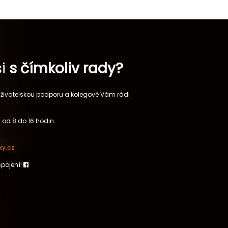
si
s čímkoliv rady?
 uživatelskou podporu a kolegové Vám rádi
 od 8 do 16 hodin.
y.cz
spojení!