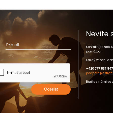
Nevíte 
Kontaktujte naši
pomůžou.
Každý všední den
+420 777 837 847
podpora@estrank
Buďte s námi ve 
Odeslat