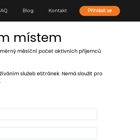
FAQ
Blog
Kontakt
Přihlásit se
ím místem
 průměrný měsíční počet aktivních příjemců
užíváním služeb eStránek. Nemá sloužit pro
.