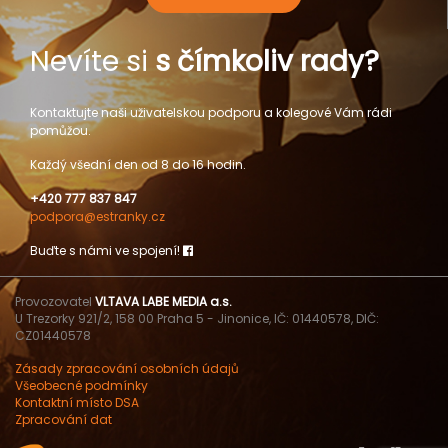
Nevíte si
s čímkoliv rady?
Kontaktujte naši uživatelskou podporu a kolegové Vám rádi
pomůžou.
Každý všední den od 8 do 16 hodin.
+420 777 837 847
podpora@estranky.cz
Buďte s námi ve spojení!
Provozovatel
VLTAVA LABE MEDIA a.s.
U Trezorky 921/2, 158 00 Praha 5 - Jinonice, IČ: 01440578, DIČ:
CZ01440578
Zásady zpracování osobních údajů
Všeobecné podmínky
Kontaktní místo DSA
Zpracování dat