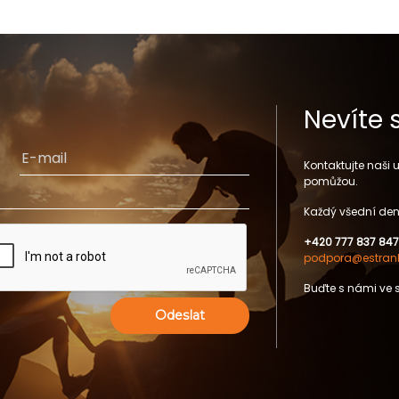
Nevíte 
Kontaktujte naši
pomůžou.
Každý všední den
+420 777 837 847
podpora@estrank
Buďte s námi ve 
Odeslat