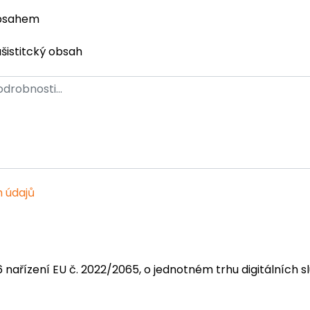
obsahem
ašistitcký obsah
 údajů
6 nařízení EU č. 2022/2065, o jednotném trhu digitálních