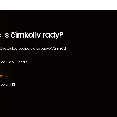
si
s čímkoliv rady?
 uživatelskou podporu a kolegové Vám rádi
 od 8 do 16 hodin.
y.cz
spojení!