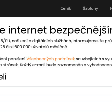
Ceník
Šablony
e internet bezpečnějš
065/EU, nařízení o digitálních službách, informujeme, že
2025 činil 600 000 uživatelů měsíčně.
ášení porušení
Všeobecných podmínek
souvisejících s vy
ra stránek. Každý e-mail bude zaznamenán a vyhodnocen
li