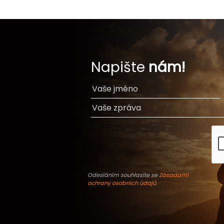
Napište
nám!
Odesláním souhlasíte se
Zásadami
ochrany osobních údajů
.