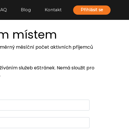
FAQ
Blog
Kontakt
Přihlásit se
ím místem
 průměrný měsíční počet aktivních příjemců
užíváním služeb eStránek. Nemá sloužit pro
.