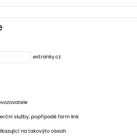
e
.estranky.cz
ovozovatele
erční služby, popřípadě farm link
dkazující na takovýto obsah