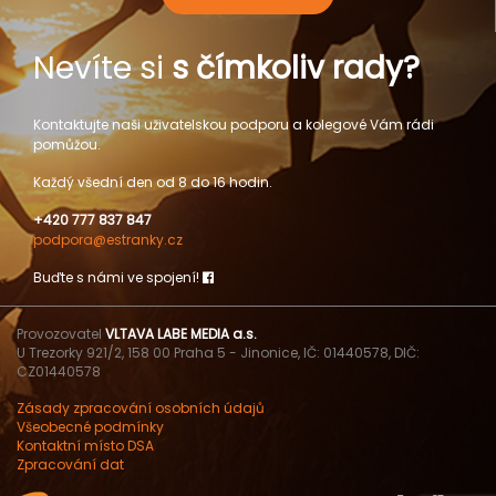
Nevíte si
s čímkoliv rady?
Kontaktujte naši uživatelskou podporu a kolegové Vám rádi
pomůžou.
Každý všední den od 8 do 16 hodin.
+420 777 837 847
podpora@estranky.cz
Buďte s námi ve spojení!
Provozovatel
VLTAVA LABE MEDIA a.s.
U Trezorky 921/2, 158 00 Praha 5 - Jinonice, IČ: 01440578, DIČ:
CZ01440578
Zásady zpracování osobních údajů
Všeobecné podmínky
Kontaktní místo DSA
Zpracování dat