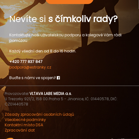
Nevíte si
s čímkoliv rady?
Kontaktujte naši uživatelskou podporu a kolegové Vám rádi
pomůžou.
Každý všední den od 8 do 16 hodin.
+420 777 837 847
podpora@estranky.cz
Buďte s námi ve spojení!
Provozovatel
VLTAVA LABE MEDIA a.s.
U Trezorky 921/2, 158 00 Praha 5 - Jinonice, IČ: 01440578, DIČ:
CZ01440578
Zásady zpracování osobních údajů
Všeobecné podmínky
Kontaktní místo DSA
Zpracování dat