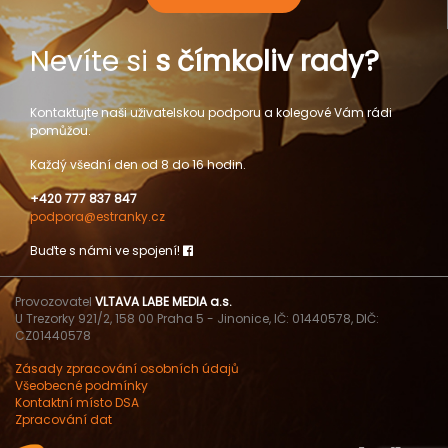
Nevíte si
s čímkoliv rady?
Kontaktujte naši uživatelskou podporu a kolegové Vám rádi
pomůžou.
Každý všední den od 8 do 16 hodin.
+420 777 837 847
podpora@estranky.cz
Buďte s námi ve spojení!
Provozovatel
VLTAVA LABE MEDIA a.s.
U Trezorky 921/2, 158 00 Praha 5 - Jinonice, IČ: 01440578, DIČ:
CZ01440578
Zásady zpracování osobních údajů
Všeobecné podmínky
Kontaktní místo DSA
Zpracování dat