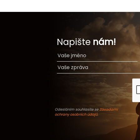
Napište
nám!
Odesláním souhlasíte se
Zásadami
ochrany osobních údajů
.