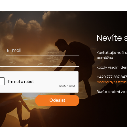
Nevíte 
Kontaktujte naši
pomůžou.
Každý všední den
+420 777 837 847
podpora@estrank
Buďte s námi ve 
Odeslat