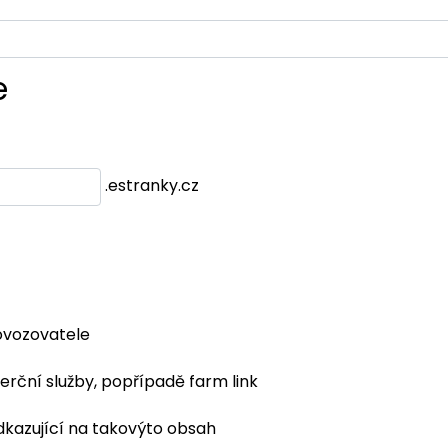
e
.estranky.cz
ovozovatele
erční služby, popřípadě farm link
dkazující na takovýto obsah