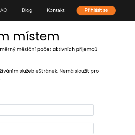
FAQ
Blog
Kontakt
Přihlásit se
ím místem
 průměrný měsíční počet aktivních příjemců
užíváním služeb eStránek. Nemá sloužit pro
.