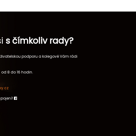
si
s čímkoliv rady?
 uživatelskou podporu a kolegové Vám rádi
 od 8 do 16 hodin.
y.cz
spojení!