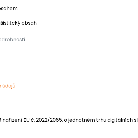
obsahem
ašistitcký obsah
 údajů
6 nařízení EU č. 2022/2065, o jednotném trhu digitálních