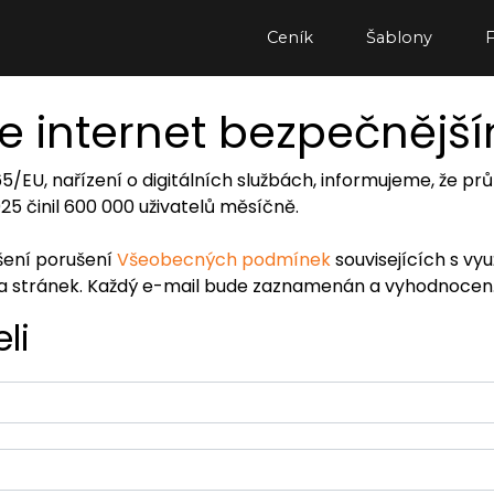
Ceník
Šablony
e internet bezpečnějš
065/EU, nařízení o digitálních službách, informujeme, že
2025 činil 600 000 uživatelů měsíčně.
ášení porušení
Všeobecných podmínek
souvisejících s vy
ra stránek. Každý e-mail bude zaznamenán a vyhodnocen
li