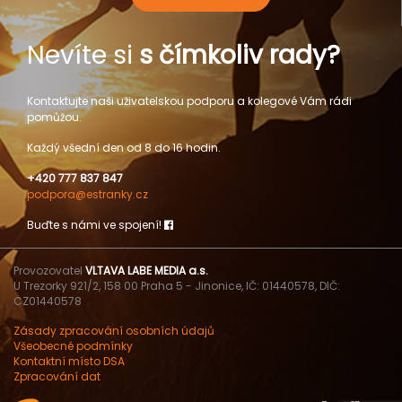
Nevíte si
s čímkoliv rady?
Kontaktujte naši uživatelskou podporu a kolegové Vám rádi
pomůžou.
Každý všední den od 8 do 16 hodin.
+420 777 837 847
podpora@estranky.cz
Buďte s námi ve spojení!
Provozovatel
VLTAVA LABE MEDIA a.s.
U Trezorky 921/2, 158 00 Praha 5 - Jinonice, IČ: 01440578, DIČ:
CZ01440578
Zásady zpracování osobních údajů
Všeobecné podmínky
Kontaktní místo DSA
Zpracování dat