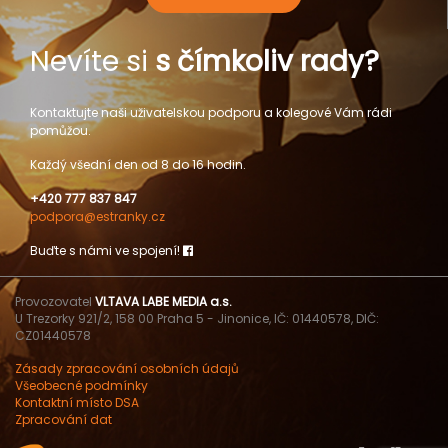
Nevíte si
s čímkoliv rady?
Kontaktujte naši uživatelskou podporu a kolegové Vám rádi
pomůžou.
Každý všední den od 8 do 16 hodin.
+420 777 837 847
podpora@estranky.cz
Buďte s námi ve spojení!
Provozovatel
VLTAVA LABE MEDIA a.s.
U Trezorky 921/2, 158 00 Praha 5 - Jinonice, IČ: 01440578, DIČ:
CZ01440578
Zásady zpracování osobních údajů
Všeobecné podmínky
Kontaktní místo DSA
Zpracování dat