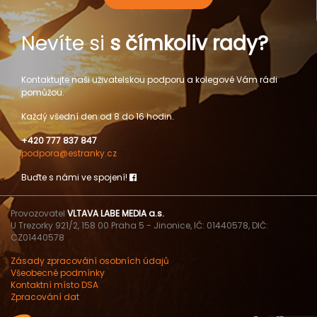
Nevíte si
s čímkoliv rady?
Kontaktujte naši uživatelskou podporu a kolegové Vám rádi
pomůžou.
Každý všední den od 8 do 16 hodin.
+420 777 837 847
podpora@estranky.cz
Buďte s námi ve spojení!
Provozovatel
VLTAVA LABE MEDIA a.s.
U Trezorky 921/2, 158 00 Praha 5 - Jinonice, IČ: 01440578, DIČ:
CZ01440578
Zásady zpracování osobních údajů
Všeobecné podmínky
Kontaktní místo DSA
Zpracování dat