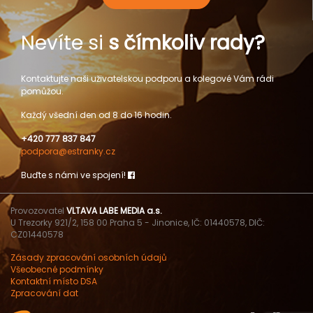
Nevíte si
s čímkoliv rady?
Kontaktujte naši uživatelskou podporu a kolegové Vám rádi
pomůžou.
Každý všední den od 8 do 16 hodin.
+420 777 837 847
podpora@estranky.cz
Buďte s námi ve spojení!
Provozovatel
VLTAVA LABE MEDIA a.s.
U Trezorky 921/2, 158 00 Praha 5 - Jinonice, IČ: 01440578, DIČ:
CZ01440578
Zásady zpracování osobních údajů
Všeobecné podmínky
Kontaktní místo DSA
Zpracování dat