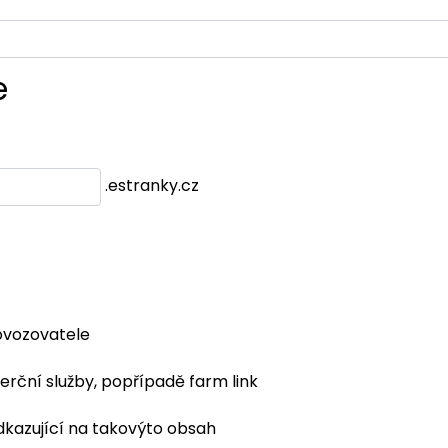
e
.estranky.cz
ovozovatele
erční služby, popřípadě farm link
dkazující na takovýto obsah