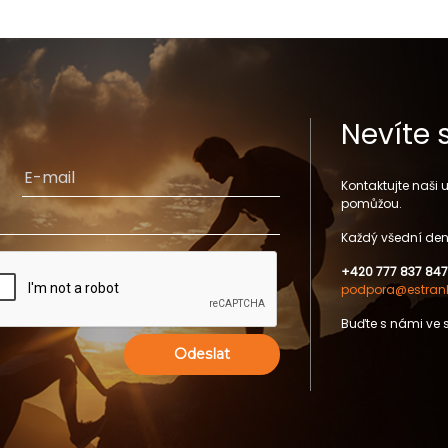
Nevíte 
Kontaktujte naši
pomůžou.
Každý všední den
+420 777 837 847
podpora@estrank
Buďte s námi ve 
Odeslat