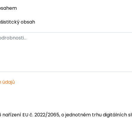
obsahem
ašistitcký obsah
 údajů
6 nařízení EU č. 2022/2065, o jednotném trhu digitálních