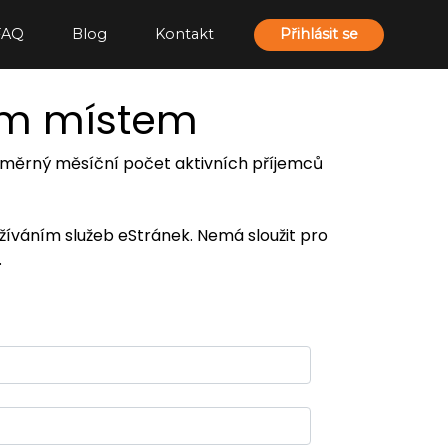
FAQ
Blog
Kontakt
Přihlásit se
ím místem
 průměrný měsíční počet aktivních příjemců
užíváním služeb eStránek. Nemá sloužit pro
.