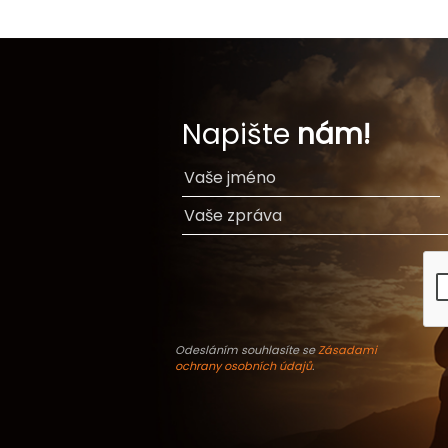
Napište
nám!
Odesláním souhlasíte se
Zásadami
ochrany osobních údajů
.