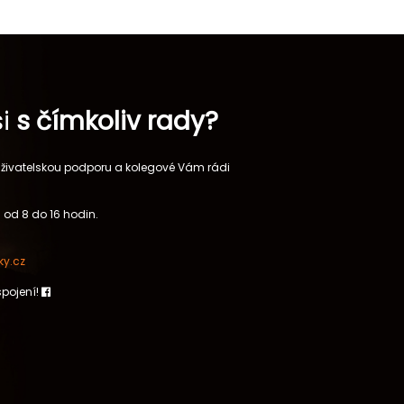
si
s čímkoliv rady?
 uživatelskou podporu a kolegové Vám rádi
 od 8 do 16 hodin.
y.cz
spojení!