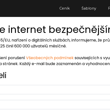
Ceník
Šablony
e internet bezpečnějš
065/EU, nařízení o digitálních službách, informujeme, že
2025 činil 600 000 uživatelů měsíčně.
ášení porušení
Všeobecných podmínek
souvisejících s vy
ra stránek. Každý e-mail bude zaznamenán a vyhodnocen
li