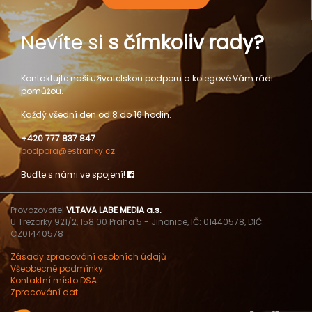
Nevíte si
s čímkoliv rady?
Kontaktujte naši uživatelskou podporu a kolegové Vám rádi
pomůžou.
Každý všední den od 8 do 16 hodin.
+420 777 837 847
podpora@estranky.cz
Buďte s námi ve spojení!
Provozovatel
VLTAVA LABE MEDIA a.s.
U Trezorky 921/2, 158 00 Praha 5 - Jinonice, IČ: 01440578, DIČ:
CZ01440578
Zásady zpracování osobních údajů
Všeobecné podmínky
Kontaktní místo DSA
Zpracování dat