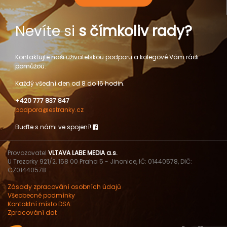
Nevíte si
s čímkoliv rady?
Kontaktujte naši uživatelskou podporu a kolegové Vám rádi
pomůžou.
Každý všední den od 8 do 16 hodin.
+420 777 837 847
podpora@estranky.cz
Buďte s námi ve spojení!
Provozovatel
VLTAVA LABE MEDIA a.s.
U Trezorky 921/2, 158 00 Praha 5 - Jinonice, IČ: 01440578, DIČ:
CZ01440578
Zásady zpracování osobních údajů
Všeobecné podmínky
Kontaktní místo DSA
Zpracování dat