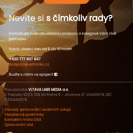
Nevíte si
s čímkoliv rady?
Kontaktujte naši uživatelskou podporu a kolegové Vám rádi
pomůžou.
Každý všední den od 8 do 16 hodin.
+420 777 837 847
podpora@estranky.cz
Buďte s námi ve spojení!
Provozovatel
VLTAVA LABE MEDIA a.s.
U Trezorky 921/2, 158 00 Praha 5 - Jinonice, IČ: 01440578, DIČ:
CZ01440578
Zásady zpracování osobních údajů
Všeobecné podmínky
Kontaktní místo DSA
Zpracování dat