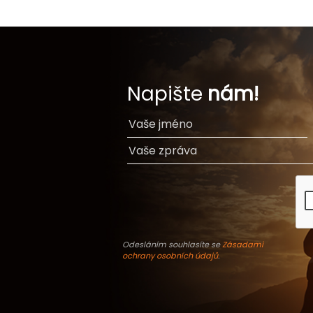
Napište
nám!
Odesláním souhlasíte se
Zásadami
ochrany osobních údajů
.