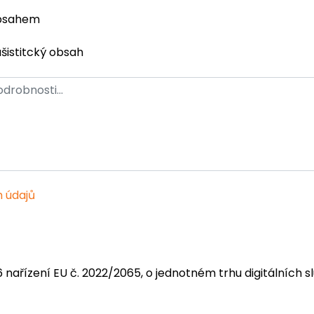
obsahem
ašistitcký obsah
 údajů
6 nařízení EU č. 2022/2065, o jednotném trhu digitálních