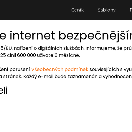
Ceník
Šablony
e internet bezpečnějš
065/EU, nařízení o digitálních službách, informujeme, že
2025 činil 600 000 uživatelů měsíčně.
ášení porušení
Všeobecných podmínek
souvisejících s vy
ra stránek. Každý e-mail bude zaznamenán a vyhodnocen
li