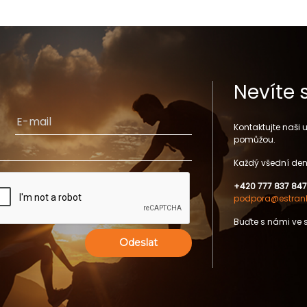
Nevíte 
Kontaktujte naši
pomůžou.
Každý všední den
+420 777 837 847
podpora@estrank
Buďte s námi ve 
Odeslat