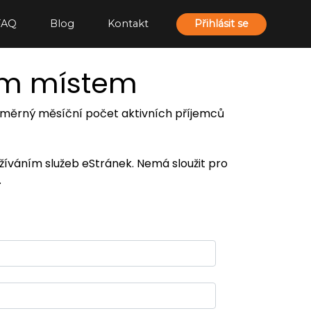
FAQ
Blog
Kontakt
Přihlásit se
ím místem
 průměrný měsíční počet aktivních příjemců
užíváním služeb eStránek. Nemá sloužit pro
.