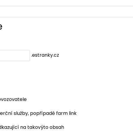
e
.estranky.cz
ovozovatele
erční služby, popřípadě farm link
dkazující na takovýto obsah