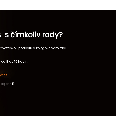
si
s čímkoliv rady?
 uživatelskou podporu a kolegové Vám rádi
 od 8 do 16 hodin.
y.cz
spojení!