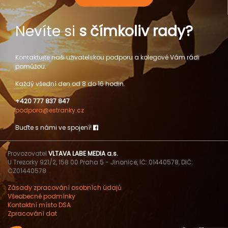
Nevíte si
s čímkoliv rady?
Kontaktujte naši uživatelskou podporu a kolegové Vám rádi
pomůžou.
Každý všední den od 8 do 16 hodin.
+420 777 837 847
podpora@estranky.cz
Buďte s námi ve spojení!
Provozovatel
VLTAVA LABE MEDIA a.s.
U Trezorky 921/2, 158 00 Praha 5 - Jinonice, IČ: 01440578, DIČ:
CZ01440578
Zásady zpracování osobních údajů
Všeobecné podmínky
Kontaktní místo DSA
Zpracování dat