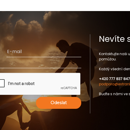
Nevíte 
Kontaktujte naši
pomůžou.
Každý všední den
+420 777 837 847
podpora@estrank
Buďte s námi ve 
Odeslat