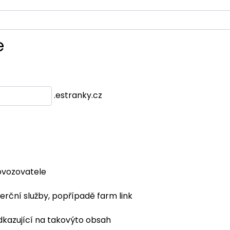
e
.estranky.cz
ovozovatele
erční služby, popřípadě farm link
dkazující na takovýto obsah