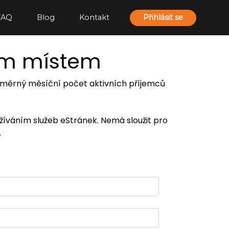
FAQ
Blog
Kontakt
Přihlásit se
ím místem
 průměrný měsíční počet aktivních příjemců
užíváním služeb eStránek. Nemá sloužit pro
.