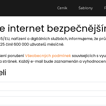
Ceník
Šablony
e internet bezpečnějš
065/EU, nařízení o digitálních službách, informujeme, že
2025 činil 600 000 uživatelů měsíčně.
ášení porušení
Všeobecných podmínek
souvisejících s vy
ra stránek. Každý e-mail bude zaznamenán a vyhodnocen
li