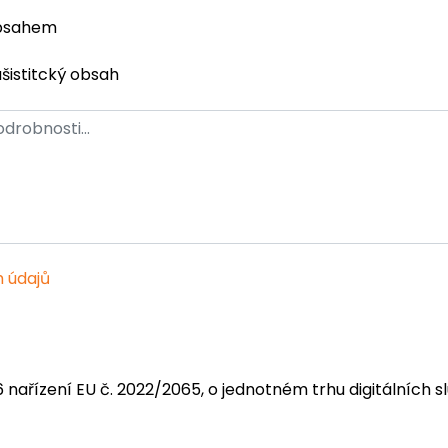
obsahem
ašistitcký obsah
 údajů
6 nařízení EU č. 2022/2065, o jednotném trhu digitálních