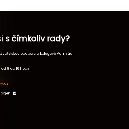
si
s čímkoliv rady?
 uživatelskou podporu a kolegové Vám rádi
 od 8 do 16 hodin.
y.cz
spojení!