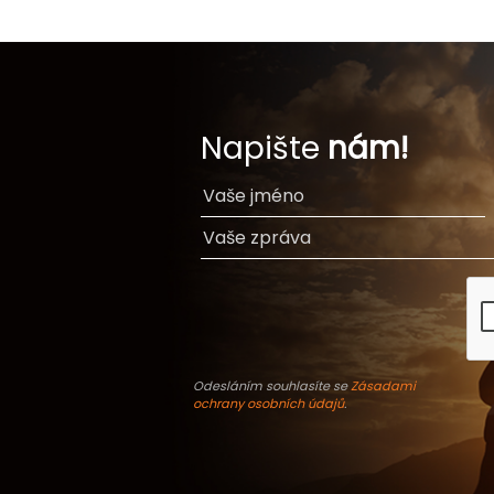
Napište
nám!
Odesláním souhlasíte se
Zásadami
ochrany osobních údajů
.