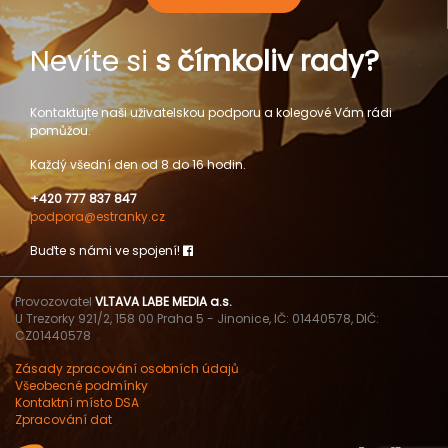
Nevíte si
s čímkoliv rady?
Kontaktujte naši uživatelskou podporu a kolegové Vám rádi
pomůžou.
Každý všední den od 8 do 16 hodin.
+420 777 837 847
podpora@estranky.cz
Buďte s námi ve spojení!
Provozovatel
VLTAVA LABE MEDIA a.s.
U Trezorky 921/2, 158 00 Praha 5 - Jinonice, IČ: 01440578, DIČ:
CZ01440578
Zásady zpracování osobních údajů
Všeobecné podmínky
Kontaktní místo DSA
Zpracování dat