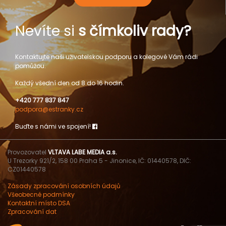
Nevíte si
s čímkoliv rady?
Kontaktujte naši uživatelskou podporu a kolegové Vám rádi
pomůžou.
Každý všední den od 8 do 16 hodin.
+420 777 837 847
podpora@estranky.cz
Buďte s námi ve spojení!
Provozovatel
VLTAVA LABE MEDIA a.s.
U Trezorky 921/2, 158 00 Praha 5 - Jinonice, IČ: 01440578, DIČ:
CZ01440578
Zásady zpracování osobních údajů
Všeobecné podmínky
Kontaktní místo DSA
Zpracování dat