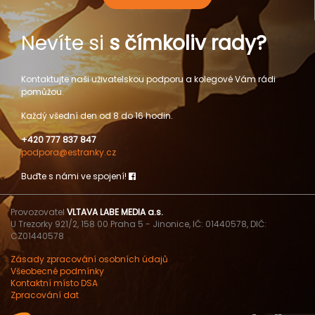
Nevíte si
s čímkoliv rady?
Kontaktujte naši uživatelskou podporu a kolegové Vám rádi
pomůžou.
Každý všední den od 8 do 16 hodin.
+420 777 837 847
podpora@estranky.cz
Buďte s námi ve spojení!
Provozovatel
VLTAVA LABE MEDIA a.s.
U Trezorky 921/2, 158 00 Praha 5 - Jinonice, IČ: 01440578, DIČ:
CZ01440578
Zásady zpracování osobních údajů
Všeobecné podmínky
Kontaktní místo DSA
Zpracování dat