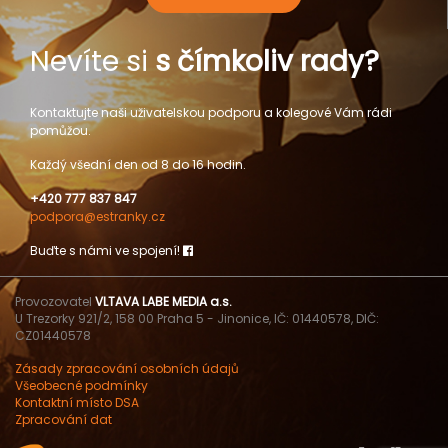
Nevíte si
s čímkoliv rady?
Kontaktujte naši uživatelskou podporu a kolegové Vám rádi
pomůžou.
Každý všední den od 8 do 16 hodin.
+420 777 837 847
podpora@estranky.cz
Buďte s námi ve spojení!
Provozovatel
VLTAVA LABE MEDIA a.s.
U Trezorky 921/2, 158 00 Praha 5 - Jinonice, IČ: 01440578, DIČ:
CZ01440578
Zásady zpracování osobních údajů
Všeobecné podmínky
Kontaktní místo DSA
Zpracování dat