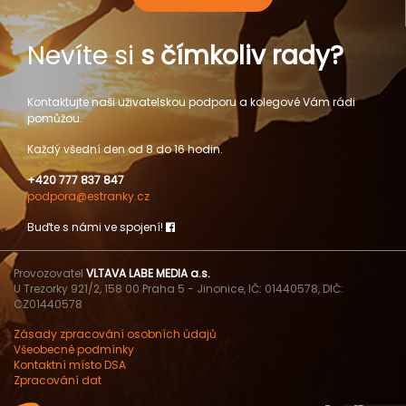
Nevíte si
s čímkoliv rady?
Kontaktujte naši uživatelskou podporu a kolegové Vám rádi
pomůžou.
Každý všední den od 8 do 16 hodin.
+420 777 837 847
podpora@estranky.cz
Buďte s námi ve spojení!
Provozovatel
VLTAVA LABE MEDIA a.s.
U Trezorky 921/2, 158 00 Praha 5 - Jinonice, IČ: 01440578, DIČ:
CZ01440578
Zásady zpracování osobních údajů
Všeobecné podmínky
Kontaktní místo DSA
Zpracování dat