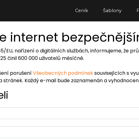
Ceník
Šablony
e internet bezpečnějš
065/EU, nařízení o digitálních službách, informujeme, že
2025 činil 600 000 uživatelů měsíčně.
ášení porušení
Všeobecných podmínek
souvisejících s vy
ra stránek. Každý e-mail bude zaznamenán a vyhodnocen
li