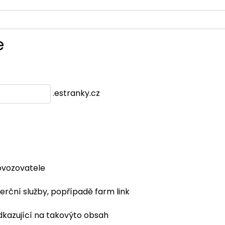
e
.estranky.cz
ovozovatele
erční služby, popřípadě farm link
dkazující na takovýto obsah