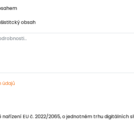
obsahem
ašistitcký obsah
 údajů
6 nařízení EU č. 2022/2065, o jednotném trhu digitálních