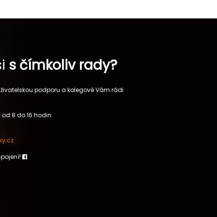
si
s čímkoliv rady?
 uživatelskou podporu a kolegové Vám rádi
 od 8 do 16 hodin.
y.cz
spojení!