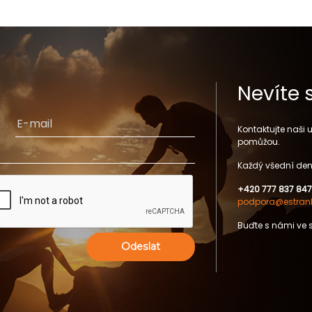
Nevíte 
Kontaktujte naši
pomůžou.
Každý všední den
+420 777 837 847
podpora@estrank
Buďte s námi ve 
Odeslat