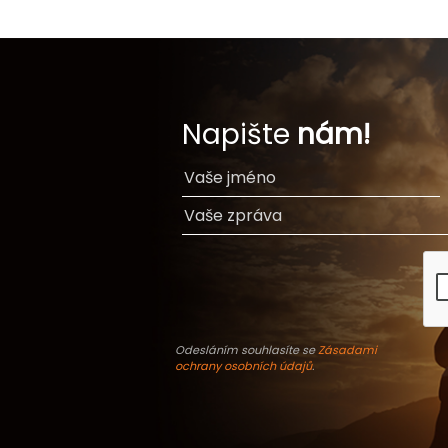
Napište
nám!
Odesláním souhlasíte se
Zásadami
ochrany osobních údajů
.