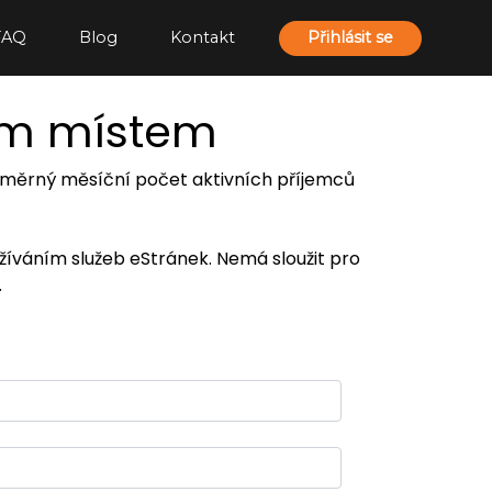
FAQ
Blog
Kontakt
Přihlásit se
ím místem
 průměrný měsíční počet aktivních příjemců
užíváním služeb eStránek. Nemá sloužit pro
.