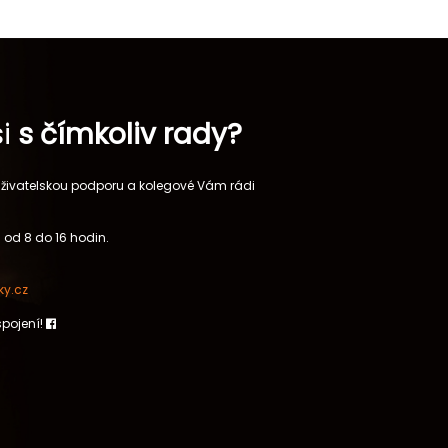
si
s čímkoliv rady?
 uživatelskou podporu a kolegové Vám rádi
 od 8 do 16 hodin.
y.cz
spojení!