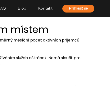
FAQ
Blog
Kontakt
Přihlásit se
ím místem
 průměrný měsíční počet aktivních příjemců
užíváním služeb eStránek. Nemá sloužit pro
.