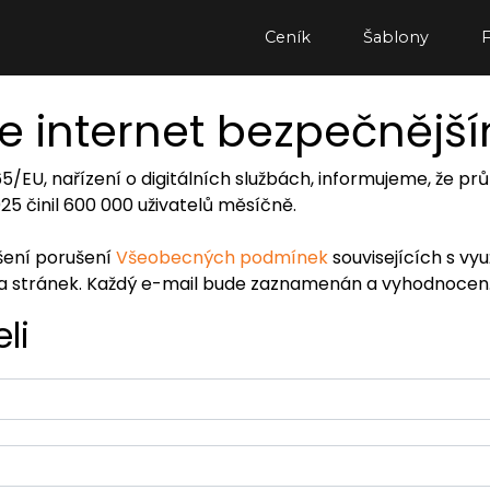
Ceník
Šablony
e internet bezpečnějš
065/EU, nařízení o digitálních službách, informujeme, že
2025 činil 600 000 uživatelů měsíčně.
ášení porušení
Všeobecných podmínek
souvisejících s vy
ra stránek. Každý e-mail bude zaznamenán a vyhodnocen
li