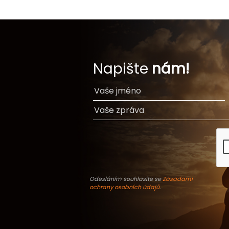
Napište
nám!
Odesláním souhlasíte se
Zásadami
ochrany osobních údajů
.