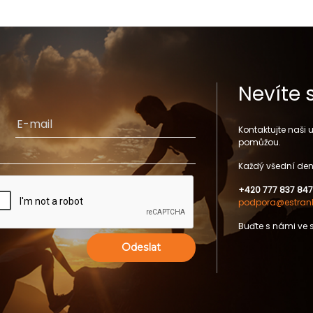
Nevíte 
Kontaktujte naši
pomůžou.
Každý všední den
+420 777 837 847
podpora@estrank
Buďte s námi ve 
Odeslat