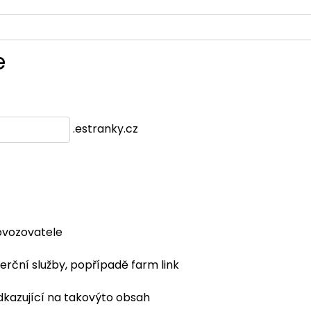
e
.estranky.cz
ovozovatele
erční služby, popřípadě farm link
dkazující na takovýto obsah