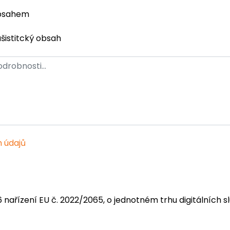
obsahem
ašistitcký obsah
 údajů
6 nařízení EU č. 2022/2065, o jednotném trhu digitálních