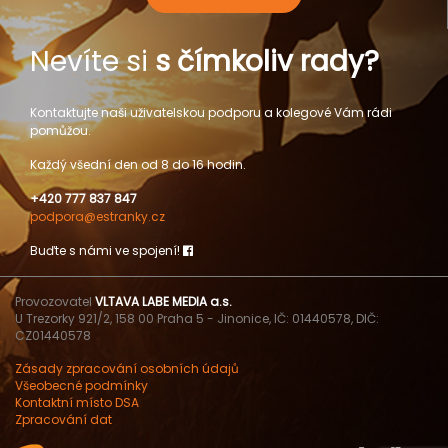
Nevíte si
s čímkoliv rady?
Kontaktujte naši uživatelskou podporu a kolegové Vám rádi
pomůžou.
Každý všední den od 8 do 16 hodin.
+420 777 837 847
podpora@estranky.cz
Buďte s námi ve spojení!
Provozovatel
VLTAVA LABE MEDIA a.s.
U Trezorky 921/2, 158 00 Praha 5 - Jinonice, IČ: 01440578, DIČ:
CZ01440578
Zásady zpracování osobních údajů
Všeobecné podmínky
Kontaktní místo DSA
Zpracování dat