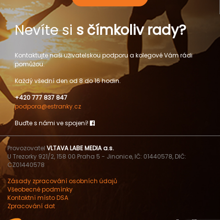
Nevíte si
s čímkoliv rady?
Kontaktujte naši uživatelskou podporu a kolegové Vám rádi
pomůžou.
Každý všední den od 8 do 16 hodin.
+420 777 837 847
podpora@estranky.cz
Buďte s námi ve spojení!
Provozovatel
VLTAVA LABE MEDIA a.s.
U Trezorky 921/2, 158 00 Praha 5 - Jinonice, IČ: 01440578, DIČ:
CZ01440578
Zásady zpracování osobních údajů
Všeobecné podmínky
Kontaktní místo DSA
Zpracování dat