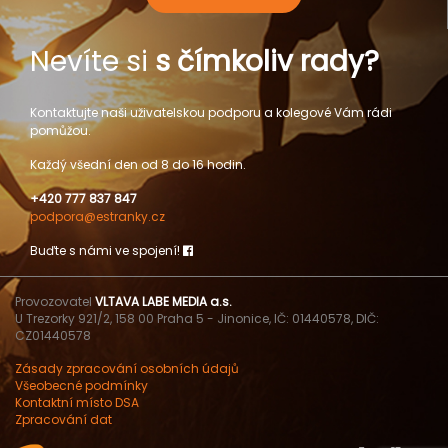
Nevíte si
s čímkoliv rady?
Kontaktujte naši uživatelskou podporu a kolegové Vám rádi
pomůžou.
Každý všední den od 8 do 16 hodin.
+420 777 837 847
podpora@estranky.cz
Buďte s námi ve spojení!
Provozovatel
VLTAVA LABE MEDIA a.s.
U Trezorky 921/2, 158 00 Praha 5 - Jinonice, IČ: 01440578, DIČ:
CZ01440578
Zásady zpracování osobních údajů
Všeobecné podmínky
Kontaktní místo DSA
Zpracování dat