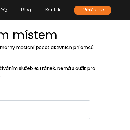
FAQ
Blog
Kontakt
Přihlásit se
ím místem
 průměrný měsíční počet aktivních příjemců
užíváním služeb eStránek. Nemá sloužit pro
.