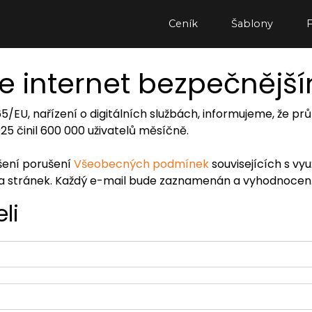
Ceník
Šablony
e internet bezpečnějš
065/EU, nařízení o digitálních službách, informujeme, že
2025 činil 600 000 uživatelů měsíčně.
ášení porušení
Všeobecných podmínek
souvisejících s vy
ra stránek. Každý e-mail bude zaznamenán a vyhodnocen
li