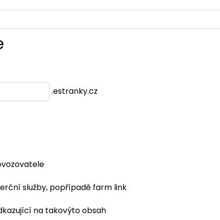
e
.estranky.cz
ovozovatele
erční služby, popřípadě farm link
dkazující na takovýto obsah