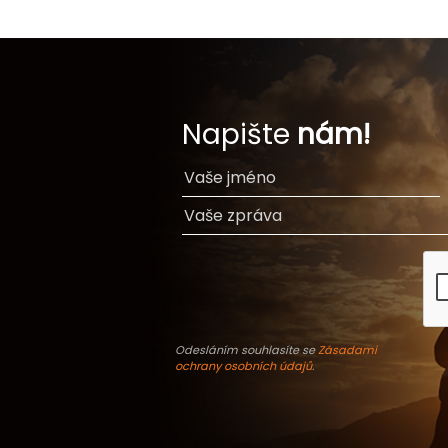
Napište
nám!
Odesláním souhlasíte se
Zásadami
ochrany osobních údajů
.