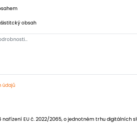
obsahem
ašistitcký obsah
 údajů
6 nařízení EU č. 2022/2065, o jednotném trhu digitálních