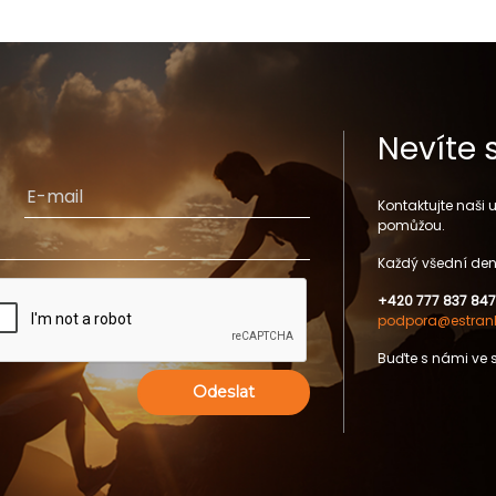
Nevíte 
Kontaktujte naši
pomůžou.
Každý všední den
+420 777 837 847
podpora@estrank
Buďte s námi ve 
Odeslat