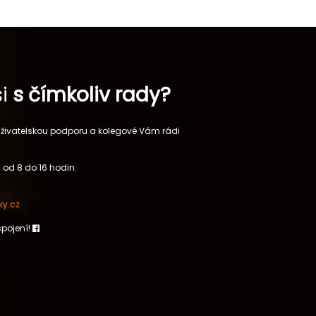
si
s čímkoliv rady?
 uživatelskou podporu a kolegové Vám rádi
 od 8 do 16 hodin.
y.cz
spojení!