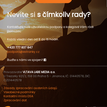
Nevíte si
s čímkoliv rady?
Kontaktujte naši uživatelskou podporu a kolegové Vám rádi
pomůžou.
Každý všední den od 8 do 16 hodin.
+420 777 837 847
podpora@estranky.cz
Buďte s námi ve spojení!
Provozovatel
VLTAVA LABE MEDIA a.s.
U Trezorky 921/2, 158 00 Praha 5 - Jinonice, IČ: 01440578, DIČ:
CZ01440578
Zásady zpracování osobních údajů
Všeobecné podmínky
Kontaktní místo DSA
Zpracování dat