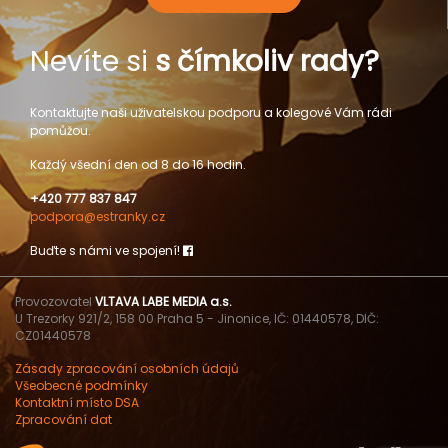
Nevíte si
s čímkoliv rady?
Kontaktujte naši uživatelskou podporu a kolegové Vám rádi
pomůžou.
Každý všední den od 8 do 16 hodin.
+420 777 837 847
podpora@estranky.cz
Buďte s námi ve spojení!
Provozovatel
VLTAVA LABE MEDIA a.s.
U Trezorky 921/2, 158 00 Praha 5 - Jinonice, IČ: 01440578, DIČ:
CZ01440578
Zásady zpracování osobních údajů
Všeobecné podmínky
Kontaktní místo DSA
Zpracování dat