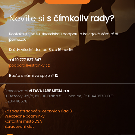
Nevíte si
s čímkoliv rady?
Kontaktujte naši uživatelskou podporu a kolegové Vám rádi
pomůžou.
Každý všední den od 8 do 16 hodin.
+420 777 837 847
podpora@estranky.cz
Buďte s námi ve spojení!
Provozovatel
VLTAVA LABE MEDIA a.s.
U Trezorky 921/2, 158 00 Praha 5 - Jinonice, IČ: 01440578, DIČ:
CZ01440578
Zásady zpracování osobních údajů
Všeobecné podmínky
Kontaktní místo DSA
Zpracování dat