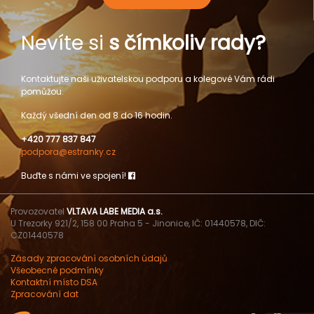
Nevíte si
s čímkoliv rady?
Kontaktujte naši uživatelskou podporu a kolegové Vám rádi
pomůžou.
Každý všední den od 8 do 16 hodin.
+420 777 837 847
podpora@estranky.cz
Buďte s námi ve spojení!
Provozovatel
VLTAVA LABE MEDIA a.s.
U Trezorky 921/2, 158 00 Praha 5 - Jinonice, IČ: 01440578, DIČ:
CZ01440578
Zásady zpracování osobních údajů
Všeobecné podmínky
Kontaktní místo DSA
Zpracování dat