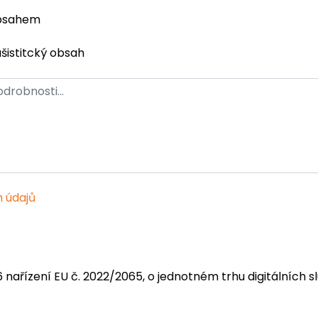
obsahem
ašistitcký obsah
 údajů
6 nařízení EU č. 2022/2065, o jednotném trhu digitálních