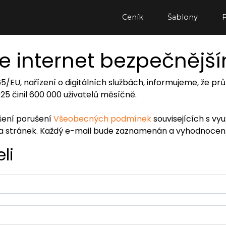
Ceník
Šablony
e internet bezpečnějš
065/EU, nařízení o digitálních službách, informujeme, že
2025 činil 600 000 uživatelů měsíčně.
ášení porušení
Všeobecných podmínek
souvisejících s vy
ra stránek. Každý e-mail bude zaznamenán a vyhodnocen
li