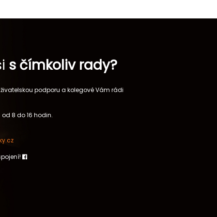
si
s čímkoliv rady?
 uživatelskou podporu a kolegové Vám rádi
 od 8 do 16 hodin.
y.cz
spojení!