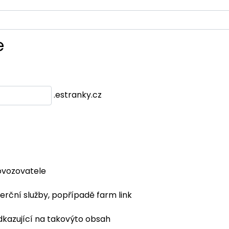
e
.estranky.cz
ovozovatele
erční služby, popřípadě farm link
dkazující na takovýto obsah