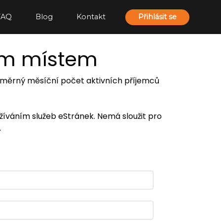
FAQ
Blog
Kontakt
Přihlásit se
ím místem
 průměrný měsíční počet aktivních příjemců
užíváním služeb eStránek. Nemá sloužit pro
.