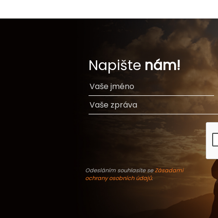
Napište
nám!
Odesláním souhlasíte se
Zásadami
ochrany osobních údajů
.