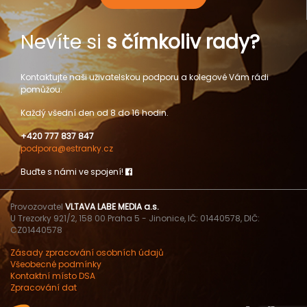
Nevíte si
s čímkoliv rady?
Kontaktujte naši uživatelskou podporu a kolegové Vám rádi
pomůžou.
Každý všední den od 8 do 16 hodin.
+420 777 837 847
podpora@estranky.cz
Buďte s námi ve spojení!
Provozovatel
VLTAVA LABE MEDIA a.s.
U Trezorky 921/2, 158 00 Praha 5 - Jinonice, IČ: 01440578, DIČ:
CZ01440578
Zásady zpracování osobních údajů
Všeobecné podmínky
Kontaktní místo DSA
Zpracování dat