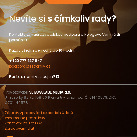
Nevíte si
s čímkoliv rady?
Kontaktujte naši uživatelskou podporu a kolegové Vám rádi
pomůžou.
Každý všední den od 8 do 16 hodin.
+420 777 837 847
podpora@estranky.cz
Buďte s námi ve spojení!
Provozovatel
VLTAVA LABE MEDIA a.s.
U Trezorky 921/2, 158 00 Praha 5 - Jinonice, IČ: 01440578, DIČ:
CZ01440578
Zásady zpracování osobních údajů
Všeobecné podmínky
Kontaktní místo DSA
Zpracování dat