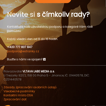
Nevíte si
s čímkoliv rady?
Kontaktujte naši uživatelskou podporu a kolegové Vám rádi
pomůžou.
Každý všední den od 8 do 16 hodin.
+420 777 837 847
podpora@estranky.cz
Buďte s námi ve spojení!
Provozovatel
VLTAVA LABE MEDIA a.s.
U Trezorky 921/2, 158 00 Praha 5 - Jinonice, IČ: 01440578, DIČ:
CZ01440578
Zásady zpracování osobních údajů
Všeobecné podmínky
Kontaktní místo DSA
Zpracování dat