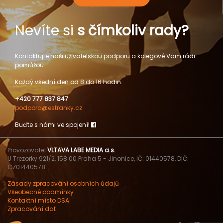
Nevíte si
s čímkoliv rady?
Kontaktujte naši uživatelskou podporu a kolegové Vám rádi
pomůžou.
Každý všední den od 8 do 16 hodin.
+420 777 837 847
podpora@estranky.cz
Buďte s námi ve spojení!
Provozovatel
VLTAVA LABE MEDIA a.s.
U Trezorky 921/2, 158 00 Praha 5 - Jinonice, IČ: 01440578, DIČ:
CZ01440578
Zásady zpracování osobních údajů
Všeobecné podmínky
Kontaktní místo DSA
Zpracování dat