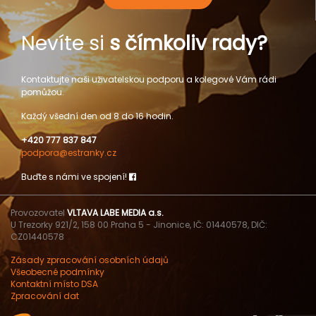
Nevíte si
s čímkoliv rady?
Kontaktujte naši uživatelskou podporu a kolegové Vám rádi
pomůžou.
Každý všední den od 8 do 16 hodin.
+420 777 837 847
podpora@estranky.cz
Buďte s námi ve spojení!
Provozovatel
VLTAVA LABE MEDIA a.s.
U Trezorky 921/2, 158 00 Praha 5 - Jinonice, IČ: 01440578, DIČ:
CZ01440578
Zásady zpracování osobních údajů
Všeobecné podmínky
Kontaktní místo DSA
Zpracování dat