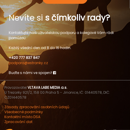
Nevíte si
s čímkoliv rady?
Kontaktujte naši uživatelskou podporu a kolegové Vám rádi
pomůžou.
Každý všední den od 8 do 16 hodin.
+420 777 837 847
podpora@estranky.cz
Buďte s námi ve spojení!
Provozovatel
VLTAVA LABE MEDIA a.s.
U Trezorky 921/2, 158 00 Praha 5 - Jinonice, IČ: 01440578, DIČ:
CZ01440578
Zásady zpracování osobních údajů
Všeobecné podmínky
Kontaktní místo DSA
Zpracování dat