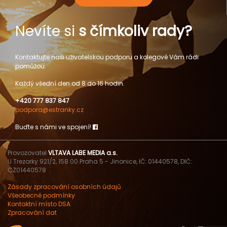
Nevíte si
s čímkoliv rady?
Kontaktujte naši uživatelskou podporu a kolegové Vám rádi
pomůžou.
Každý všední den od 8 do 16 hodin.
+420 777 837 847
podpora@estranky.cz
Buďte s námi ve spojení!
Provozovatel
VLTAVA LABE MEDIA a.s.
U Trezorky 921/2, 158 00 Praha 5 - Jinonice, IČ: 01440578, DIČ:
CZ01440578
Zásady zpracování osobních údajů
Všeobecné podmínky
Kontaktní místo DSA
Zpracování dat