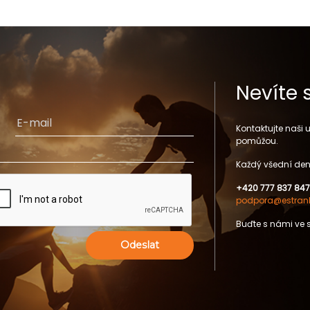
Nevíte 
Kontaktujte naši
pomůžou.
Každý všední den
+420 777 837 847
podpora@estrank
Buďte s námi ve 
Odeslat