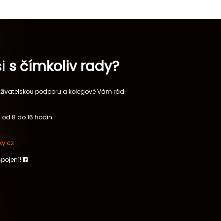
si
s čímkoliv rady?
 uživatelskou podporu a kolegové Vám rádi
 od 8 do 16 hodin.
y.cz
spojení!