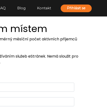
FAQ
Blog
Kontakt
Přihlásit se
ím místem
 průměrný měsíční počet aktivních příjemců
užíváním služeb eStránek. Nemá sloužit pro
.