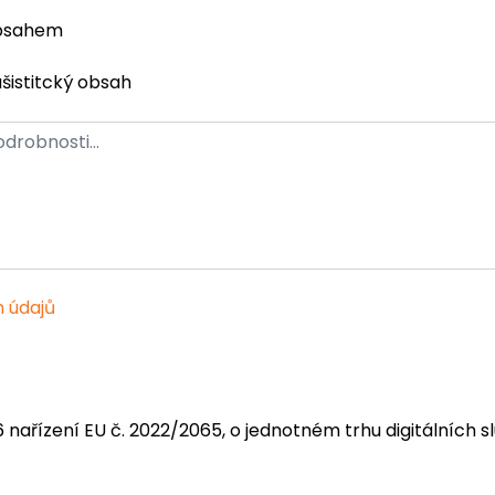
obsahem
ašistitcký obsah
 údajů
6 nařízení EU č. 2022/2065, o jednotném trhu digitálních