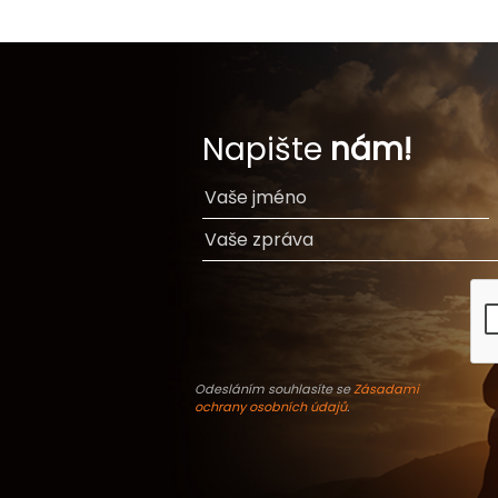
Napište
nám!
Odesláním souhlasíte se
Zásadami
ochrany osobních údajů
.