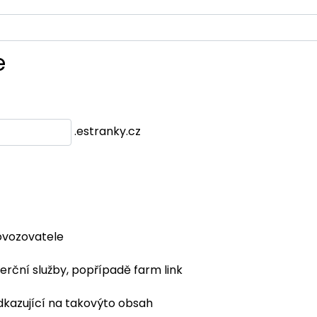
e
.estranky.cz
ovozovatele
erční služby, popřípadě farm link
dkazující na takovýto obsah