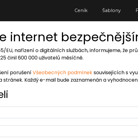
Ceník
Šablony
e internet bezpečnějš
065/EU, nařízení o digitálních službách, informujeme, že
2025 činil 600 000 uživatelů měsíčně.
ášení porušení
Všeobecných podmínek
souvisejících s vy
ra stránek. Každý e-mail bude zaznamenán a vyhodnocen
li