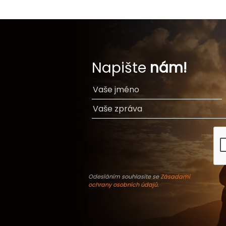
Napište
nám!
Odesláním souhlasíte se
Zásadami
ochrany osobních údajů
.