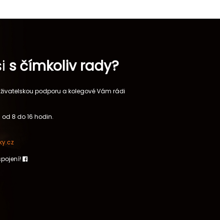
si
s čímkoliv rady?
 uživatelskou podporu a kolegové Vám rádi
 od 8 do 16 hodin.
y.cz
spojení!