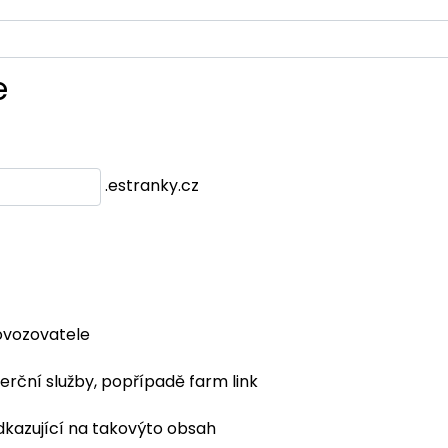
e
.estranky.cz
ovozovatele
erční služby, popřípadě farm link
dkazující na takovýto obsah