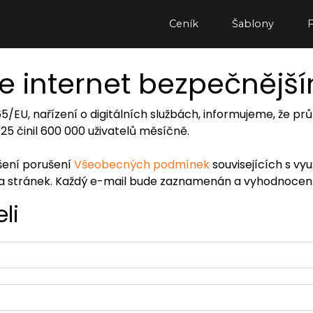
Ceník
Šablony
e internet bezpečnějš
065/EU, nařízení o digitálních službách, informujeme, že
2025 činil 600 000 uživatelů měsíčně.
ášení porušení
Všeobecných podmínek
souvisejících s vy
ra stránek. Každý e-mail bude zaznamenán a vyhodnocen
li