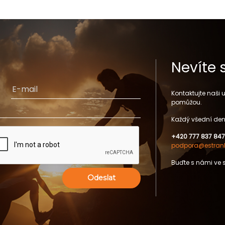
Nevíte 
Kontaktujte naši
pomůžou.
Každý všední den
+420 777 837 847
podpora@estrank
Buďte s námi ve 
Odeslat