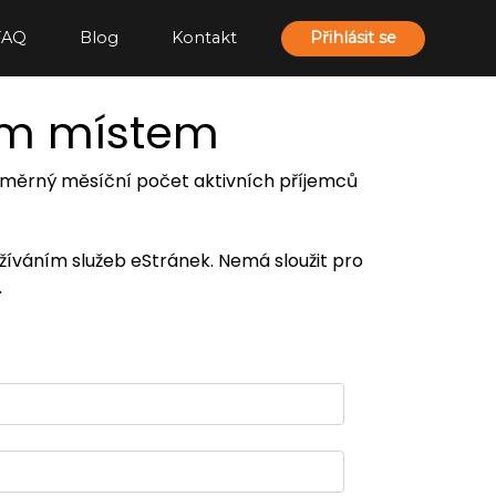
FAQ
Blog
Kontakt
Přihlásit se
ím místem
 průměrný měsíční počet aktivních příjemců
užíváním služeb eStránek. Nemá sloužit pro
.