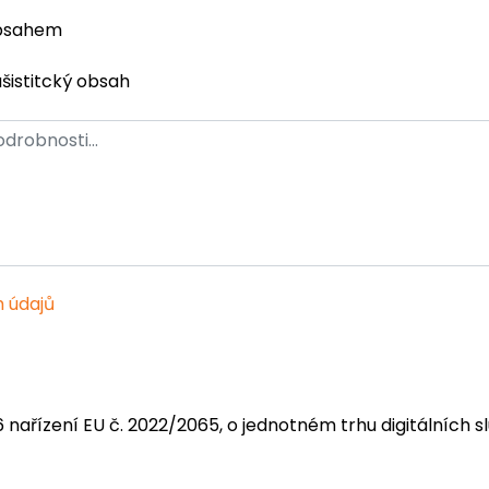
obsahem
ašistitcký obsah
 údajů
6 nařízení EU č. 2022/2065, o jednotném trhu digitálních