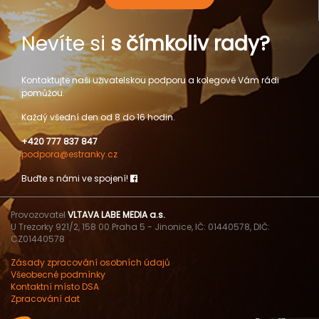
Nevíte si
s čímkoliv rady?
Kontaktujte naši uživatelskou podporu a kolegové Vám rádi
pomůžou.
Každý všední den od 8 do 16 hodin.
+420 777 837 847
podpora@estranky.cz
Buďte s námi ve spojení!
Provozovatel
VLTAVA LABE MEDIA a.s.
U Trezorky 921/2, 158 00 Praha 5 - Jinonice, IČ: 01440578, DIČ:
CZ01440578
Zásady zpracování osobních údajů
Všeobecné podmínky
Kontaktní místo DSA
Zpracování dat