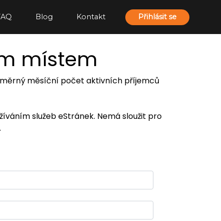
FAQ
Blog
Kontakt
Přihlásit se
ím místem
 průměrný měsíční počet aktivních příjemců
užíváním služeb eStránek. Nemá sloužit pro
.