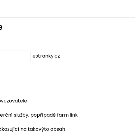
e
.estranky.cz
ovozovatele
erční služby, popřípadě farm link
dkazující na takovýto obsah