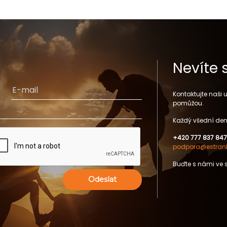
Nevíte 
Kontaktujte naši
pomůžou.
Každý všední den
+420 777 837 847
podpora@estrank
Buďte s námi ve 
Odeslat