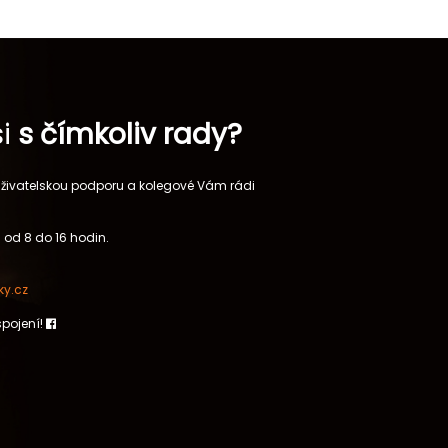
si
s čímkoliv rady?
 uživatelskou podporu a kolegové Vám rádi
 od 8 do 16 hodin.
y.cz
spojení!