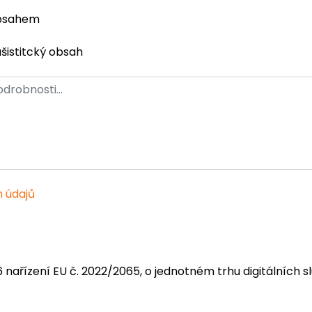
obsahem
ašistitcký obsah
 údajů
6 nařízení EU č. 2022/2065, o jednotném trhu digitálních