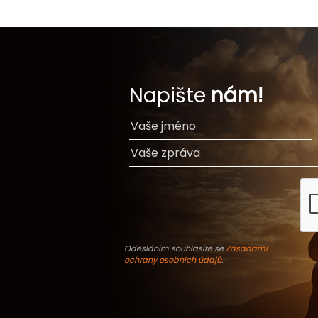
Napište
nám!
Odesláním souhlasíte se
Zásadami
ochrany osobních údajů
.