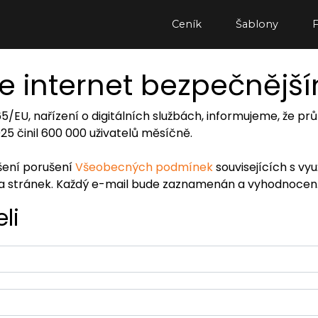
Ceník
Šablony
e internet bezpečnějš
065/EU, nařízení o digitálních službách, informujeme, že
2025 činil 600 000 uživatelů měsíčně.
ášení porušení
Všeobecných podmínek
souvisejících s vy
ra stránek. Každý e-mail bude zaznamenán a vyhodnocen
li